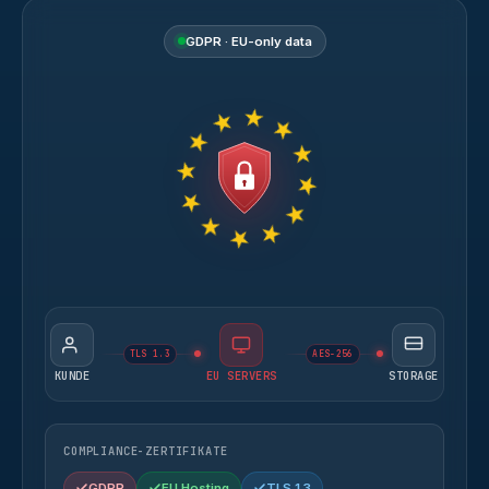
GDPR · EU-only data
TLS 1.3
AES-256
KUNDE
EU SERVERS
STORAGE
COMPLIANCE-ZERTIFIKATE
GDPR
EU Hosting
TLS 1.3