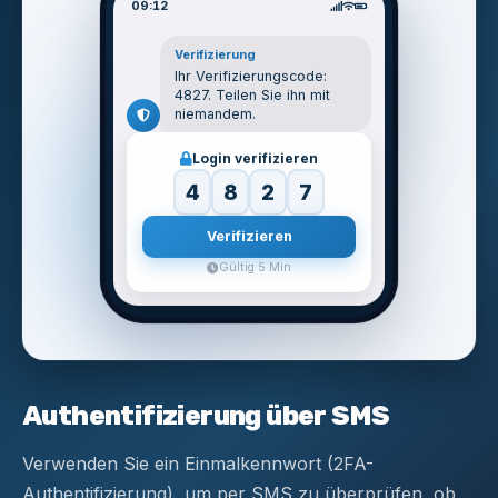
09:12
Verifizierung
Ihr Verifizierungscode:
4827. Teilen Sie ihn mit
niemandem.
Login verifizieren
4
8
2
7
Verifizieren
Gültig 5 Min
Authentifizierung über SMS
Verwenden Sie ein Einmalkennwort (2FA-
Authentifizierung), um per SMS zu überprüfen, ob