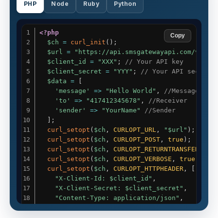
PHP
Node
Ruby
Python