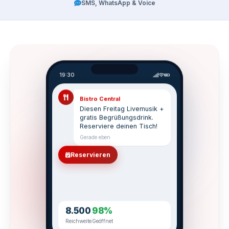
SMS, WhatsApp & Voice
19:30
Bistro Central
Diesen Freitag Livemusik +
gratis Begrüßungsdrink.
Reserviere deinen Tisch!
Gerade eben
Reservieren
8.500
98%
Reichweite
Geöffnet