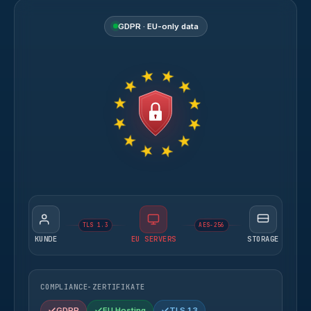
GDPR · EU-only data
TLS 1.3
AES-256
KUNDE
EU SERVERS
STORAGE
COMPLIANCE-ZERTIFIKATE
GDPR
EU Hosting
TLS 1.3