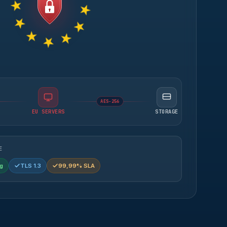
AES-256
EU SERVERS
STORAGE
E
g
TLS 1.3
99,99% SLA