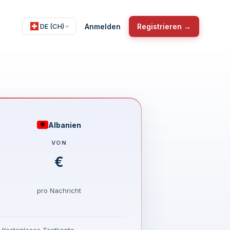
Anmelden
Registrieren →
DE (CH)
Albanien
VON
€
pro Nachricht
Kostenloses Testkonto