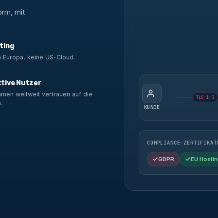
orm, mit
ting
n Europa, keine US-Cloud.
ktive Nutzer
men weltweit vertrauen auf die
TLS 1.3
.
KUNDE
COMPLIANCE-ZERTIFIKAT
GDPR
EU Hostin