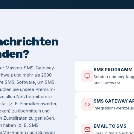
achrichten
nden?
serer Massen-SMS-Gateway-
SMS PROGRAMM
 Schweiz und mehr als 2000
Senden und empfange
sere SMS-Software, um SMS-
SMS-Software
utzen Sie unsere Premium-
u allen Netzbetreibern in
SMS GATEWAY AP
tät (z. B. Einmalkennwörter,
Integrationswerkzeug
oken) zu übermitteln und
n Zustellraten zu genießen.
n haben (z. B. SMS-
EMAIL TO SMS
n-SMS-Routen nach Schweiz
Email in SMS-Nachri