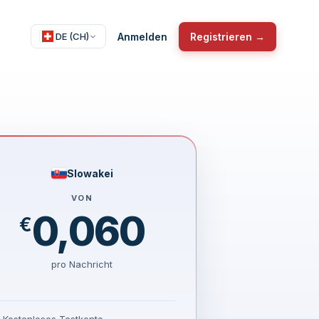
Anmelden
Registrieren →
DE (CH)
Slowakei
VON
0,060
€
pro Nachricht
Kostenloses Testkonto