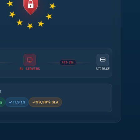
AES-256
EU SERVERS
STORAGE
E
g
TLS 1.3
99,99% SLA