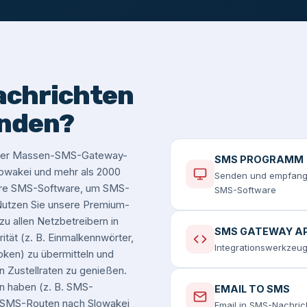
achrichten
enden?
serer Massen-SMS-Gateway-
SMS PROGRAMM
Slowakei und mehr als 2000
Senden und empfange
sere SMS-Software, um SMS-
SMS-Software
Nutzen Sie unsere Premium-
u allen Netzbetreibern in
SMS GATEWAY AP
ität (z. B. Einmalkennwörter,
Integrationswerkzeug
oken) zu übermitteln und
n Zustellraten zu genießen.
n haben (z. B. SMS-
EMAIL TO SMS
-SMS-Routen nach Slowakei
Email in SMS-Nachri