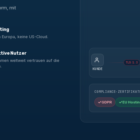
orm, mit
ting
n Europa, keine US-Cloud.
ktive Nutzer
men weltweit vertrauen auf die
TLS 1.3
.
KUNDE
COMPLIANCE-ZERTIFIKAT
GDPR
EU Hostin