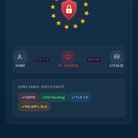
TLS 1.3
AES-256
KUNDE
EU SERVERS
STORAGE
COMPLIANCE-ZERTIFIKATE
GDPR
EU Hosting
TLS 1.3
99,99% SLA