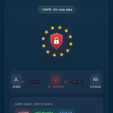
GDPR · EU-only data
TLS 1.3
AES-256
KUNDE
EU SERVERS
STORAGE
COMPLIANCE-ZERTIFIKATE
GDPR
EU Hosting
TLS 1.3