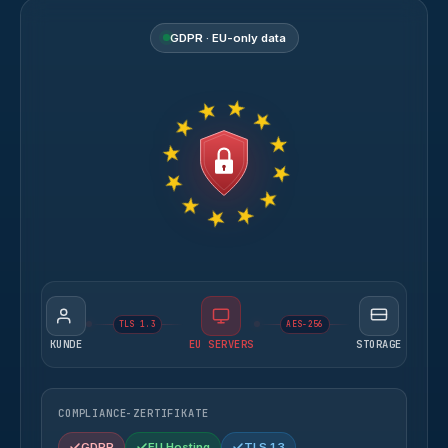
GDPR · EU-only data
TLS 1.3
AES-256
KUNDE
EU SERVERS
STORAGE
COMPLIANCE-ZERTIFIKATE
GDPR
EU Hosting
TLS 1.3