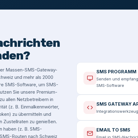
achrichten
nden?
serer Massen-SMS-Gateway-
SMS PROGRAMM
 Schweiz und mehr als 2000
Senden und empfange
sere SMS-Software, um SMS-
SMS-Software
utzen Sie unsere Premium-
u allen Netzbetreibern in
SMS GATEWAY AP
tät (z. B. Einmalkennwörter,
Integrationswerkzeug
oken) zu übermitteln und
n Zustellraten zu genießen.
n haben (z. B. SMS-
EMAIL TO SMS
n-SMS-Routen nach Schweiz
Email in SMS-Nachri