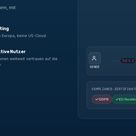
orm, mit
ting
n Europa, keine US-Cloud.
ktive Nutzer
men weltweit vertrauen auf die
TLS 1.3
.
KUNDE
COMPLIANCE-ZERTIFIKAT
GDPR
EU Hostin