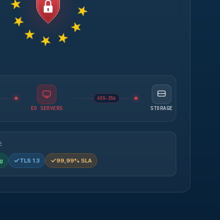
AES-256
EU SERVERS
STORAGE
E
g
TLS 1.3
99,99% SLA