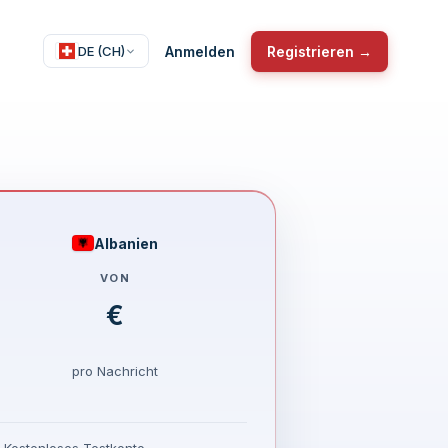
Anmelden
Registrieren →
DE (CH)
Albanien
VON
€
pro Nachricht
Kostenloses Testkonto