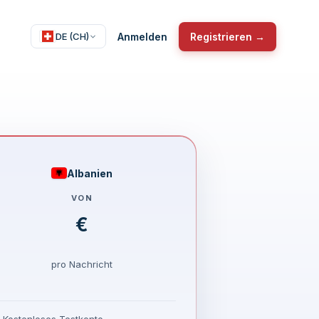
Anmelden
Registrieren →
DE (CH)
Albanien
VON
€
pro Nachricht
Kostenloses Testkonto