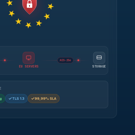
AES-256
EU SERVERS
STORAGE
E
g
TLS 1.3
99,99% SLA