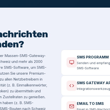
achrichten
nden?
serer Massen-SMS-Gateway-
SMS PROGRAMM
 Schweiz und mehr als 2000
Senden und empfange
sere SMS-Software, um SMS-
SMS-Software
utzen Sie unsere Premium-
u allen Netzbetreibern in
SMS GATEWAY AP
tät (z. B. Einmalkennwörter,
Integrationswerkzeug
oken) zu übermitteln und
n Zustellraten zu genießen.
n haben (z. B. SMS-
EMAIL TO SMS
n-SMS-Routen nach Schweiz
Email in SMS-Nachri