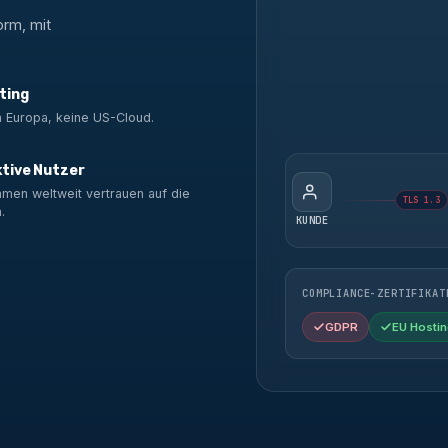
orm, mit
ting
n Europa, keine US-Cloud.
ktive Nutzer
men weltweit vertrauen auf die
TLS 1.3
.
KUNDE
COMPLIANCE-ZERTIFIKAT
GDPR
EU Hostin