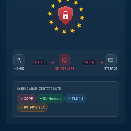
TLS 1.3
AES-256
KUNDE
EU SERVERS
STORAGE
COMPLIANCE-ZERTIFIKATE
GDPR
EU Hosting
TLS 1.3
99,99% SLA