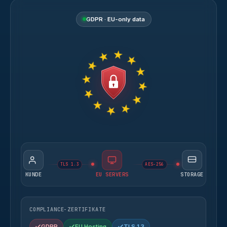
GDPR · EU-only data
TLS 1.3
AES-256
KUNDE
EU SERVERS
STORAGE
COMPLIANCE-ZERTIFIKATE
GDPR
EU Hosting
TLS 1.3