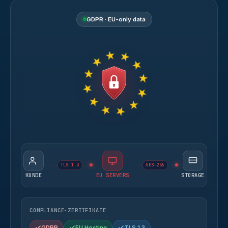
GDPR · EU-only data
TLS 1.3
AES-256
KUNDE
EU SERVERS
STORAGE
COMPLIANCE-ZERTIFIKATE
GDPR
EU Hosting
TLS 1.3