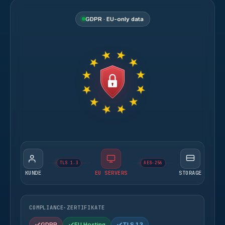
GDPR · EU-only data
TLS 1.3
AES-256
KUNDE
EU SERVERS
STORAGE
COMPLIANCE-ZERTIFIKATE
GDPR
EU Hosting
TLS 1.3