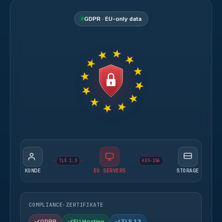
GDPR · EU-only data
TLS 1.3
AES-256
KUNDE
EU SERVERS
STORAGE
COMPLIANCE-ZERTIFIKATE
GDPR
EU Hosting
TLS 1.3