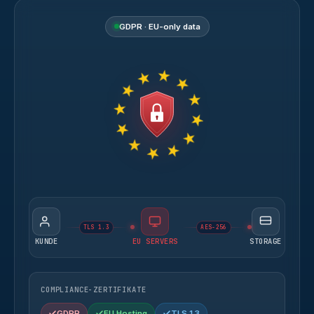
GDPR · EU-only data
TLS 1.3
AES-256
KUNDE
EU SERVERS
STORAGE
COMPLIANCE-ZERTIFIKATE
GDPR
EU Hosting
TLS 1.3