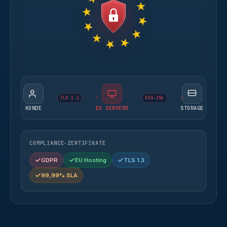
TLS 1.3
AES-256
KUNDE
EU SERVERS
STORAGE
COMPLIANCE-ZERTIFIKATE
GDPR
EU Hosting
TLS 1.3
99,99% SLA