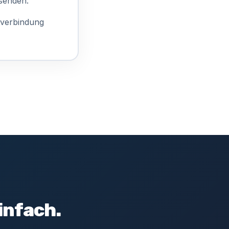
rsenden.
tverbindung
infach.