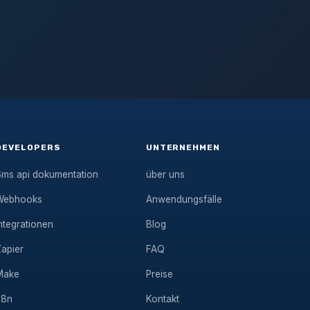
DEVELOPERS
UNTERNEHMEN
Sms api dokumentation
über uns
Webhooks
Anwendungsfälle
ntegrationen
Blog
Zapier
FAQ
Make
Preise
n8n
Kontakt