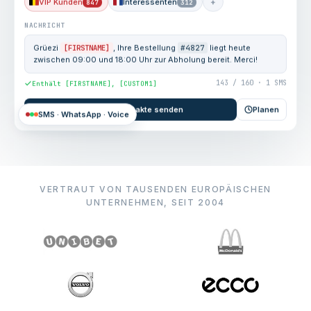
VIP Kunden
Interessenten
+
847
312
NACHRICHT
Grüezi
[FIRSTNAME]
, Ihre Bestellung
#4827
liegt heute
zwischen 09:00 und 18:00 Uhr zur Abholung bereit. Merci!
143 / 160 · 1 SMS
Enthält [FIRSTNAME], [CUSTOM1]
An 847 Kontakte senden
Planen
SMS · WhatsApp · Voice
VERTRAUT VON TAUSENDEN EUROPÄISCHEN
UNTERNEHMEN, SEIT 2004