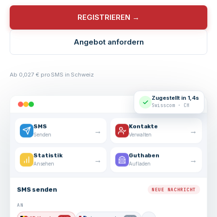
REGISTRIEREN →
Angebot anfordern
Ab 0,027 € pro SMS in Schweiz
Zugestellt in 1,4s
Swisscom · CH
SMS
Kontakte
→
→
Senden
Verwalten
Statistik
Guthaben
→
→
Ansehen
Aufladen
SMS senden
NEUE NACHRICHT
AN