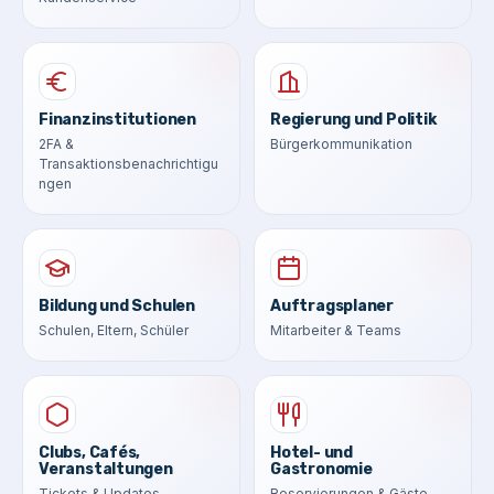
Finanzinstitutionen
Regierung und Politik
2FA &
Bürgerkommunikation
Transaktionsbenachrichtigu
ngen
Bildung und Schulen
Auftragsplaner
Schulen, Eltern, Schüler
Mitarbeiter & Teams
Clubs, Cafés,
Hotel- und
Veranstaltungen
Gastronomie
Tickets & Updates
Reservierungen & Gäste