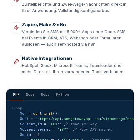
Zustellberichte und Zwei-Wege-Nachrichten direkt in
Ihrer Anwendung. Vollständig konfigurierbar.
Zapier, Make & n8n
Verbinden Sie SMS mit 5.000+ Apps ohne Code. SMS
bei Events in CRM, ATS, Webshop oder Formularen
auslösen — auch self-hosted via n8n.
Native Integrationen
HubSpot, Slack, Microsoft Teams, Teamleader und
mehr. Direkt mit Ihren vorhandenen Tools verbinden.
PHP
Node
Ruby
Python
<?php
$ch
 = 
curl_init
();
$url
 = 
"https://api.smsgatewayapi.com/v1/message/send"
$client_id
 = 
"XXX"
; 
// Your API key
$client_secret
 = 
"YYY"
; 
// Your API secret
$data
 = [