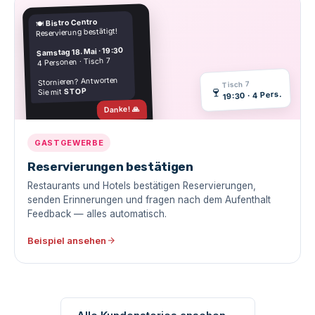
Bistro Centro
🍽️
Reservierung bestätigt!
Samstag 18. Mai · 19:30
4 Personen · Tisch 7
Stornieren? Antworten
Tisch 7
🍷
STOP
Sie mit
19:30 · 4 Pers.
Danke! 🙏
Zugestellt · 1,2s
GASTGEWERBE
Reservierungen bestätigen
Restaurants und Hotels bestätigen Reservierungen,
senden Erinnerungen und fragen nach dem Aufenthalt
Feedback — alles automatisch.
Beispiel ansehen