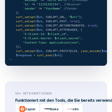
'message'
 => 
"Hello World"
, 
//Message
'to'
 => 
"11231231234"
, 
//Receiver
'sender'
 => 
"YourName"
//Sender
    ];
curl_setopt
(
$ch
, CURLOPT_URL, 
"$url"
);
curl_setopt
(
$ch
, CURLOPT_POST, 
true
);
curl_setopt
(
$ch
, CURLOPT_RETURNTRANSFER, 
true
);
curl_setopt
(
$ch
, CURLOPT_HTTPHEADER, [
"X-Client-Id: $client_id"
,
"X-Client-Secret: $client_secret"
,
"Content-Type: application/json"
,
    ]);
curl_setopt
(
$ch
, CURLOPT_POSTFIELDS, 
json_encode
(
$data
$response
 = 
curl_exec
(
$ch
);
?>
50+ INTEGRATIONEN
Funktioniert mit den Tools, die Sie bereits verwen
Zapier
Make
n8n