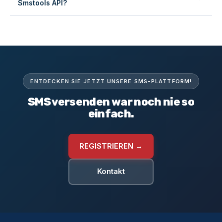
Smstools API?
Wir bieten SDKs und Beispielcode für PHP, Node.js,
Ruby, Python, Java und PowerShell. Siehe die
API-
Dokumentation
für Codebeispiele und Webhooks.
ENTDECKEN SIE JETZT UNSERE SMS-PLATTFORM!
SMS versenden war noch nie so
einfach.
REGISTRIEREN →
Kontakt