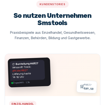
KUNDENSTORIES
So nutzen Unternehmen
Smstools
Praxisbeispiele aus Einzelhandel, Gesundheitswesen,
Finanzen, Behörden, Bildung und Gastgewerbe.
Bestellung #4827
📦
Versandt! Track:
dhl.de/4827
Lieferung heute
14-16 Uhr
Zugestellt · 1,3s
#4827
🛒
€89,50
EINZELHANDEL