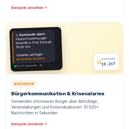
Beispiel ansehen
Gemeinde-Alert
⚠️
Überschwemmungen
erwartet in Ihrer Zone ab
16:00 Uhr.
Updates verfolgen:
gemeinde.de/alert
Gesendet
10.247
10.247 gesendet · 4s
BEHÖRDEN
Bürgerkommunikation & Krisenalarme
Gemeinden informieren Bürger über Abholtage,
Veranstaltungen und Krisensituationen. 10.000+
Nachrichten in Sekunden.
Beispiel ansehen