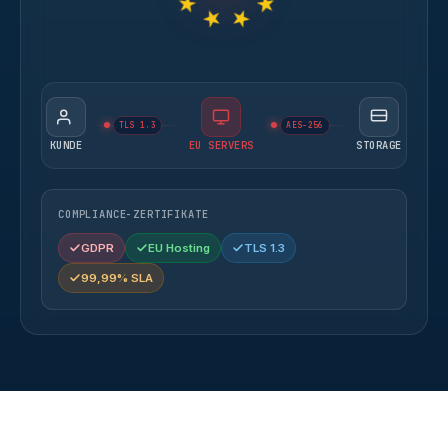
TLS 1.3
AES-256
KUNDE
EU SERVERS
STORAGE
COMPLIANCE-ZERTIFIKATE
GDPR
EU Hosting
TLS 1.3
99,99% SLA