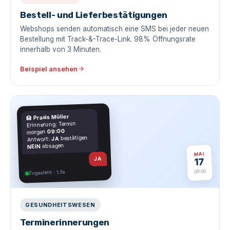
Bestell- und Lieferbestätigungen
Webshops senden automatisch eine SMS bei jeder neuen
Bestellung mit Track-&-Trace-Link. 98% Öffnungsrate
innerhalb von 3 Minuten.
Beispiel ansehen
Praxis Müller
🏥
Erinnerung: Termin
09:00
morgen
bestätigen
JA
Antwort:
absagen
NEIN
MAI
JA
17
09:00
Zugestellt · 1,5s
GESUNDHEITSWESEN
Terminerinnerungen