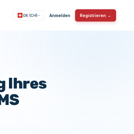
Anmelden
Registrieren →
DE (CH)
g Ihres
SMS