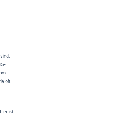
sind,
MS-
 am
ie oft
ler ist