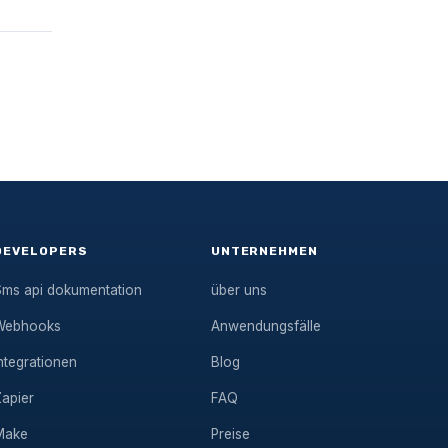
DEVELOPERS
UNTERNEHMEN
Sms api dokumentation
über uns
Webhooks
Anwendungsfälle
ntegrationen
Blog
Zapier
FAQ
Make
Preise