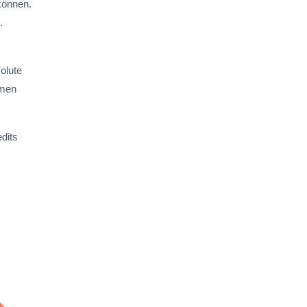
können.
.
olute
hmen
dits