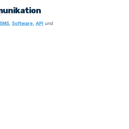
munikation
 SMS
,
Software
,
API
und