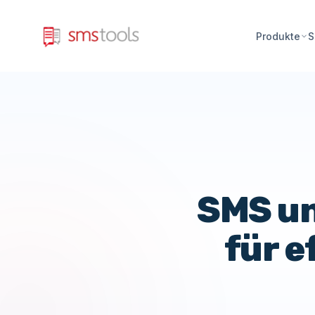
Produkte
S
SMS un
für 