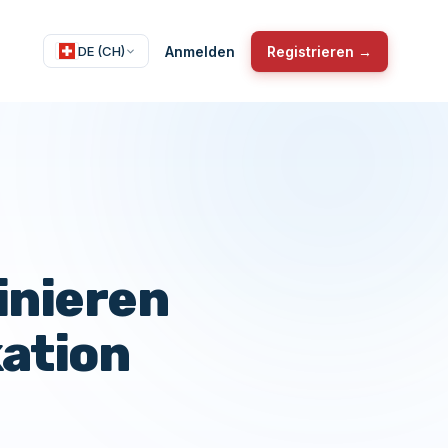
Anmelden
Registrieren →
DE (CH)
nieren
ation