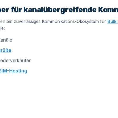
ner für kanalübergreifende Kom
gien ein zuverlässiges Kommunikations-Ökosystem für
Bulk
le:
Kanäle
grüße
ederverkäufer
SIM-Hosting