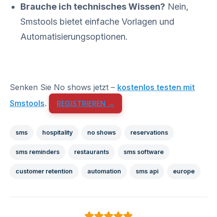
Brauche ich technisches Wissen?
Nein,
Smstools bietet einfache Vorlagen und
Automatisierungsoptionen.
Senken Sie No shows jetzt –
kostenlos testen mit
Smstools
.
REGISTRIEREN →
sms
hospitality
no shows
reservations
sms reminders
restaurants
sms software
customer retention
automation
sms api
europe