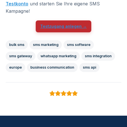
Testkonto
und starten Sie Ihre eigene SMS
Kampagne!
Testzugang anlegen →
bulk sms
sms marketing
sms software
sms gateway
whatsapp marketing
sms integration
europe
business communication
sms api