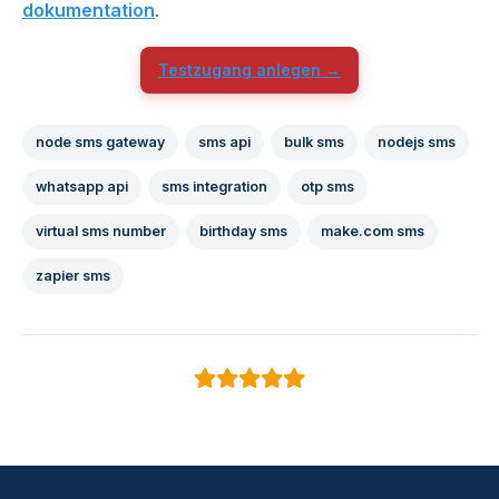
dokumentation
.
Testzugang anlegen →
node sms gateway
sms api
bulk sms
nodejs sms
whatsapp api
sms integration
otp sms
virtual sms number
birthday sms
make.com sms
zapier sms