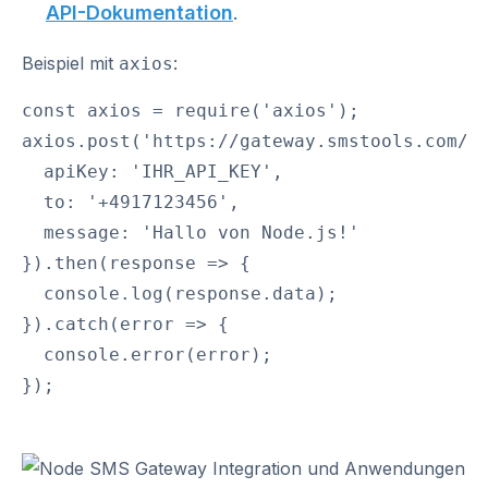
API-Dokumentation
.
Beispiel mit
:
axios
const axios = require('axios');

axios.post('https://gateway.smstools.com/se
  apiKey: 'IHR_API_KEY',

  to: '+4917123456',

  message: 'Hallo von Node.js!'

}).then(response => {

  console.log(response.data);

}).catch(error => {

  console.error(error);
