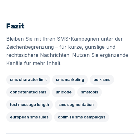
Fazit
Bleiben Sie mit Ihren SMS-Kampagnen unter der
Zeichenbegrenzung – für kurze, günstige und
rechtssichere Nachrichten. Nutzen Sie ergänzende
Kanäle für mehr Inhalt.
sms character limit
sms marketing
bulk sms
concatenated sms
unicode
smstools
text message length
sms segmentation
european sms rules
optimize sms campaigns