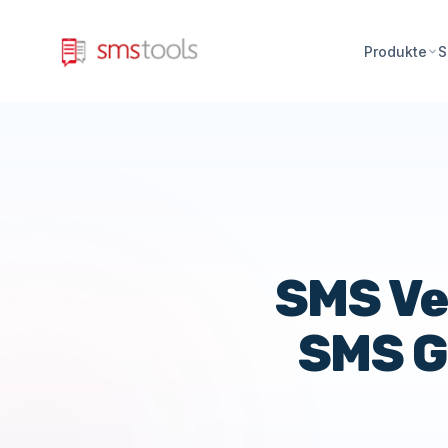
Produkte
S
SMS Ve
SMS G