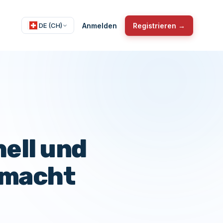
Anmelden
Registrieren →
DE (CH)
ell und
emacht