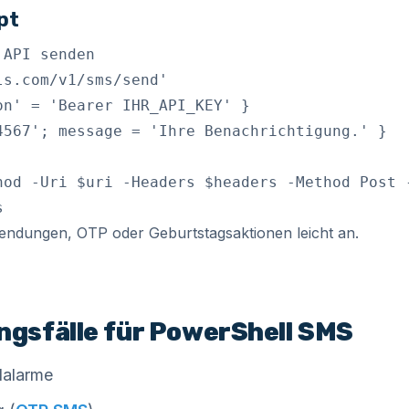
pt
API senden

s.com/v1/sms/send'

n' = 'Bearer IHR_API_KEY' }

4567'; message = 'Ihre Benachrichtigung.' }

hod -Uri $uri -Headers $headers -Method Post -
s
endungen, OTP oder Geburtstagsaktionen leicht an.
gsfälle für PowerShell SMS
lalarme