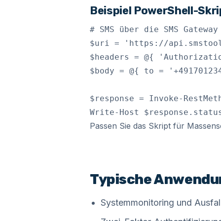
Beispiel PowerShell-Skri
# SMS über die SMS Gateway 
$uri = 'https://api.smstool
$headers = @{ 'Authorizatio
$body = @{ to = '+49170123
$response = Invoke-RestMet
Write-Host $response.statu
Passen Sie das Skript für Massens
Typische Anwendun
Systemmonitoring und Ausfal