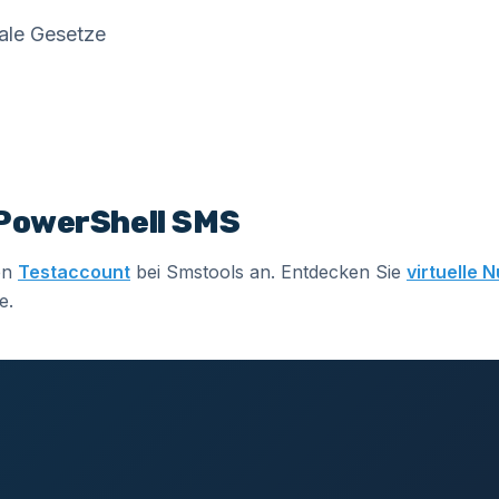
ale Gesetze
 PowerShell SMS
en
Testaccount
bei Smstools an. Entdecken Sie
virtuelle
e.