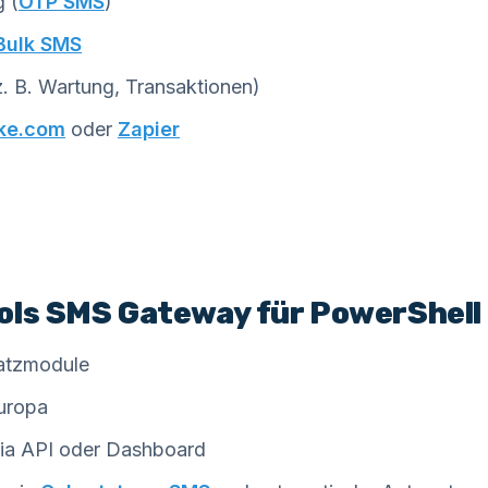
g (
OTP SMS
)
Bulk SMS
. B. Wartung, Transaktionen)
ke.com
oder
Zapier
ols SMS Gateway für PowerShell
atzmodule
Europa
 via API oder Dashboard