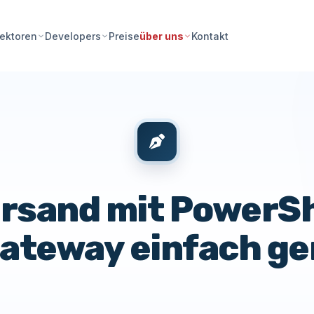
Preise
Kontakt
ektoren
Developers
über uns
rsand mit PowerSh
ateway einfach g